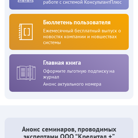
работе с системой КонсультантПлюс
Бюллетень пользователя
Ежемесячный бесплатный выпуск о
новостях компании и новшествах
системы
Главная книга
Оформите льготную подписку на
журнал
Анонс актуального номера
Анонс семинаров, проводимых
экспертами ООО “Кредитал +”