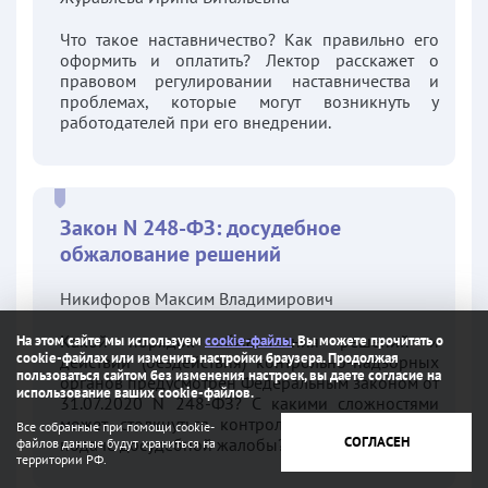
Что такое наставничество? Как правильно его
оформить и оплатить? Лектор расскажет о
правовом регулировании наставничества и
проблемах, которые могут возникнуть у
работодателей при его внедрении.
Закон N 248-ФЗ: досудебное
обжалование решений
Никифоров Максим Владимирович
Какой порядок обжалования решений и
На этом сайте мы используем
cookie-файлы
. Вы можете прочитать о
cookie-файлах или изменить настройки браузера. Продолжая
действий (бездействия) контрольно-надзорных
пользоваться сайтом без изменения настроек, вы даете согласие на
органов предусмотрен Федеральным законом от
использование ваших cookie-файлов.
31.07.2020 N 248-ФЗ? С какими сложностями
может столкнуться контролируемое лицо при
Все собранные при помощи cookie-
СОГЛАСЕН
подаче досудебной жалобы?
файлов данные будут храниться на
территории РФ.