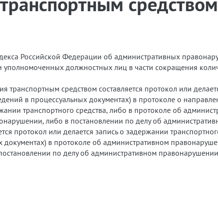
транспортным средством
 Кодекса Российской Федерации об административных правона
ти уполномоченных должностных лиц в части сокращения коли
ия транспортным средством составляется протокол или делаетс
едений в процессуальных документах) в протоколе о направле
ржании транспортного средства, либо в протоколе об админи
онарушении, либо в постановлении по делу об администрати
ется протокол или делается запись о задержании транспортно
ых документах) в протоколе об административном правонаруш
постановлении по делу об административном правонарушении