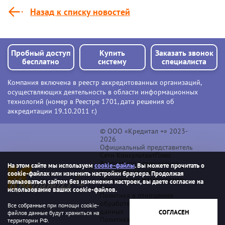
Назад к списку новостей
Пробный доступ
Купить
Заказать звонок
бесплатно
систему
специалиста
Компания включена в реестр аккредитованных организаций,
осуществляющих деятельность в области информационных
технологий (номер в Реестре 1701, дата решения об
аккредитации 19.10.2011 г.)
© ООО «Кредитал +» 2023-
2026
Официальный представитель
Сети КонсультантПлюс
Возрастное ограничение
На этом сайте мы используем
cookie-файлы
. Вы можете прочитать о
пользования сайтом и
cookie-файлах или изменить настройки браузера. Продолжая
рекламными материалами
пользоваться сайтом без изменения настроек, вы даете согласие на
16+
использование ваших cookie-файлов.
Политика в отношении
обработки персональных
Все собранные при помощи cookie-
данных
СОГЛАСЕН
файлов данные будут храниться на
Политика обработки файлов
территории РФ.